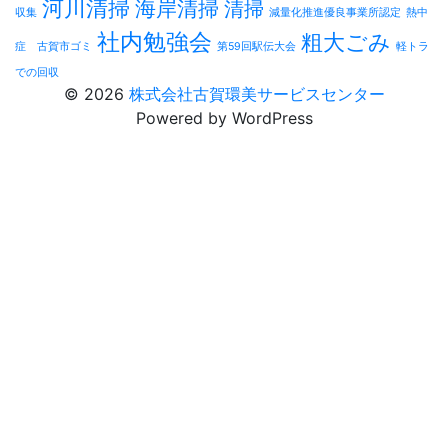
河川清掃
海岸清掃
清掃
収集
減量化推進優良事業所認定
熱中
社内勉強会
粗大ごみ
症 古賀市ゴミ
第59回駅伝大会
軽トラ
での回収
© 2026
株式会社古賀環美サービスセンター
Powered by WordPress