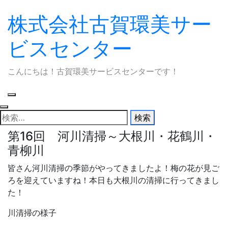
株式会社古賀環美サー
Skip
to
ビスセンター
content
こんにちは！古賀環美サービスセンターです！
検
索:
第16回 河川清掃～大根川・花鶴川・
青柳川
皆さん河川清掃の季節がやってきましたよ！梅の花が見ご
ろを迎えていますね！本日も大根川の清掃に行ってきまし
た！
川清掃の様子