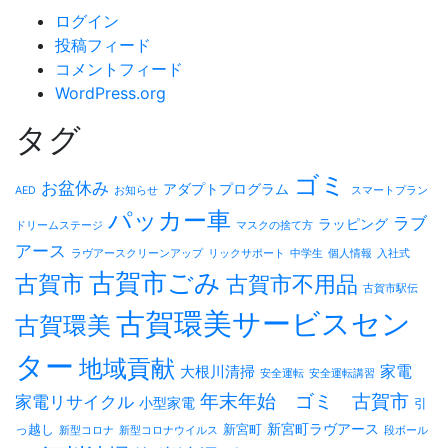
ログイン
投稿フィード
コメントフィード
WordPress.org
タグ
ゴミ
お盆休み
アダプトプログラム
AED
お知らせ
スマートプラン
パッカー車
ラブ
ラッピング
ドリームステージ
マスクの捨て方
アース
ラヴアースクリーンアップ
リックサポート
中学生
個人情報
入社式
古賀市ごみ
古賀市
古賀市不用品
古賀市駅伝
古賀環美サービスセン
古賀環美
ター
地域貢献
家電
大根川清掃
安全運転
安全運転講習
年末年始 ゴミ 古賀市
家電リサイクル
小型家電
引
新宮町ラヴアース
っ越し
新宮町
新型コロナ
新型コロナウイルス
段ボール