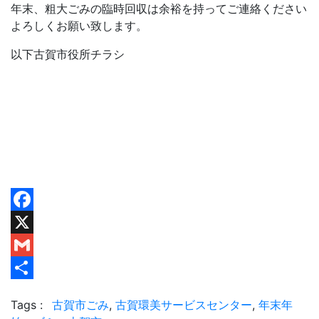
年末、粗大ごみの臨時回収は余裕を持ってご連絡ください
よろしくお願い致します。
以下古賀市役所チラシ
Facebook
X
Gmail
共
Tags :
古賀市ごみ
,
古賀環美サービスセンター
,
年末年
有