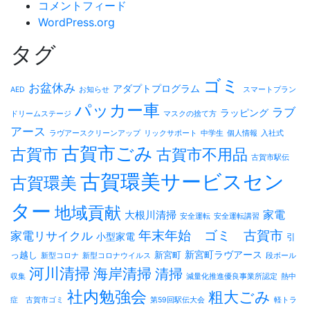
コメントフィード
WordPress.org
タグ
ゴミ
お盆休み
アダプトプログラム
AED
お知らせ
スマートプラン
パッカー車
ラブ
ラッピング
ドリームステージ
マスクの捨て方
アース
ラヴアースクリーンアップ
リックサポート
中学生
個人情報
入社式
古賀市ごみ
古賀市
古賀市不用品
古賀市駅伝
古賀環美サービスセン
古賀環美
ター
地域貢献
家電
大根川清掃
安全運転
安全運転講習
年末年始 ゴミ 古賀市
家電リサイクル
小型家電
引
新宮町ラヴアース
っ越し
新宮町
新型コロナ
新型コロナウイルス
段ボール
河川清掃
海岸清掃
清掃
収集
減量化推進優良事業所認定
熱中
社内勉強会
粗大ごみ
症 古賀市ゴミ
第59回駅伝大会
軽トラ