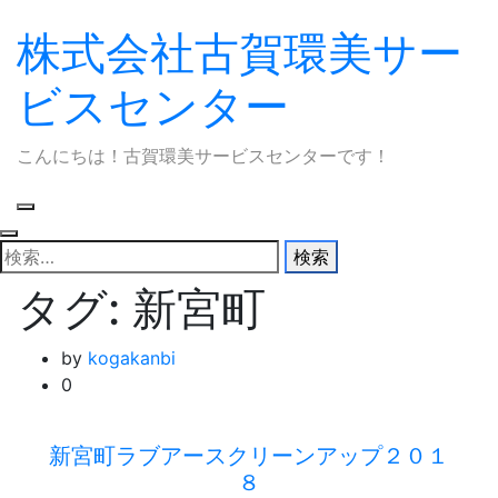
株式会社古賀環美サー
Skip
to
ビスセンター
content
こんにちは！古賀環美サービスセンターです！
検
索:
タグ:
新宮町
by
kogakanbi
0
新宮町ラブアースクリーンアップ２０１
８