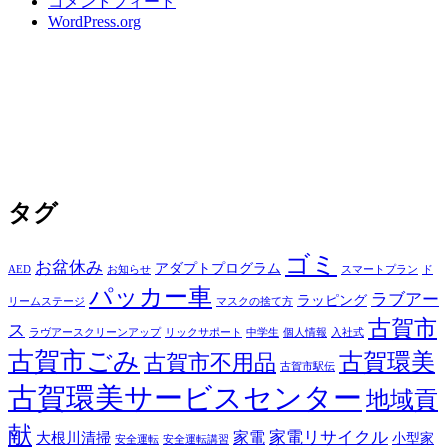
コメントフィード
WordPress.org
タグ
ゴミ
お盆休み
アダプトプログラム
AED
お知らせ
スマートプラン
ド
パッカー車
ラブアー
ラッピング
リームステージ
マスクの捨て方
古賀市
ス
ラヴアースクリーンアップ
リックサポート
中学生
個人情報
入社式
古賀市ごみ
古賀環美
古賀市不用品
古賀市駅伝
古賀環美サービスセンター
地域貢
献
家電
家電リサイクル
大根川清掃
小型家
安全運転
安全運転講習