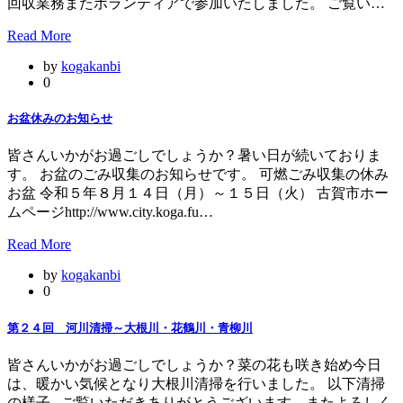
回収業務またボランティアで参加いたしました。 ご覧い…
Read More
by
kogakanbi
0
お盆休みのお知らせ
皆さんいかがお過ごしでしょうか？暑い日が続いておりま
す。 お盆のごみ収集のお知らせです。 可燃ごみ収集の休み
お盆 令和５年８月１４日（月）～１５日（火） 古賀市ホー
ムページhttp://www.city.koga.fu…
Read More
by
kogakanbi
0
第２４回 河川清掃～大根川・花鶴川・青柳川
皆さんいかがお過ごしでしょうか？菜の花も咲き始め今日
は、暖かい気候となり大根川清掃を行いました。 以下清掃
の様子 ご覧いただきありがとうございます。またよろしく