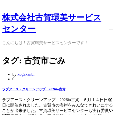
Skip
to
株式会社古賀環美サービス
content
センター
こんにちは！古賀環美サービスセンターです！
タグ:
古賀市ごみ
by
kogakanbi
0
ラブアース・クリーンアップ 2026in古賀
ラブアース・クリーンアップ 2026in古賀 ６月１４日日曜
日に開催されました。古賀市の海岸をみんなできれいにする
ことが出来ました。古賀環美サービスセンターも実行委員や